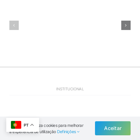
Dia
Dia
4
5
>
>
Montalegr
Cerimónia
–
de
Galeria
Encerramento
de
Imagens
INSTITUCIONAL
Este website utiliza cookies para melhorar
PT
Aceitar
a experiência de utilização
Definições