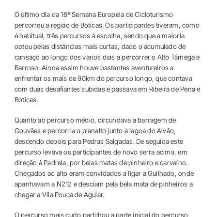
TERRITÓRIO
O último dia da 18ª Semana Europeia de Cicloturismo
percorreu a região de Boticas. Os participantes tiveram, como
PROGRAMA COMPLETO
é habitual, três percursos à escolha, sendo que a maioria
optou pelas distâncias mais curtas, dado o acumulado de
cansaço ao longo dos varios dias a percorrer o Alto Tâmega e
Barroso. Ainda assim houve bastantes aventureiros a
enfrentar os mais de 90km do percurso longo, que contava
com duas desafiantes subidas e passava em Ribeira de Pena e
Boticas.
Quanto ao percurso médio, circundava a barragem de
Gouvães e percorria o planalto junto à lagoa do Alvão,
descendo depois para Pedras Salgadas. De seguida este
percurso levava os participantes de novo serra acima, em
direção à Padrela, por belas matas de pinheiro e carvalho.
Chegados ao alto eram convidados a ligar a Guilhado, onde
apanhavam a N212 e desciam pela bela mata de pinheiros a
chegar a Vila Pouca de Aguiar.
O percurso mais curto partilhou a parte inicial do percurso