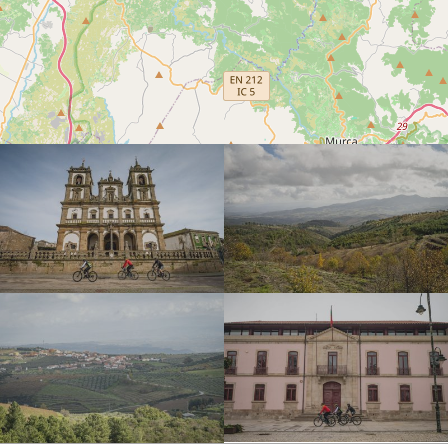
SECT24-D1-065
DSC_5206
SECT24-D1-046
2AQ_5835