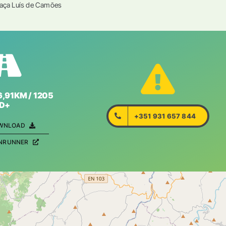
raça Luís de Camões
6,91KM / 1205
D+
+351 931 657 844
WNLOAD
ENRUNNER