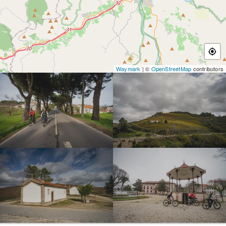
Waymark
| ©
OpenStreetMap
contributors
SECT24-D1-063
DSC_5220
DSC_5240
SECT24-D1-052