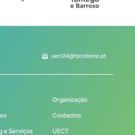
sect24@fpciclismo.pt
Organização
des
Contactos
 e Serviços
UECT