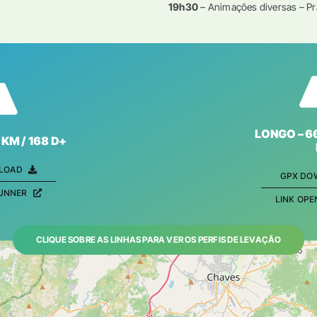
19h30
– Animações diversas – P
LONGO – 6
KM / 168 D+
LOAD
GPX DO
RUNNER
LINK OP
CLIQUE SOBRE AS LINHAS PARA VER OS PERFIS DE LEVAÇÃO