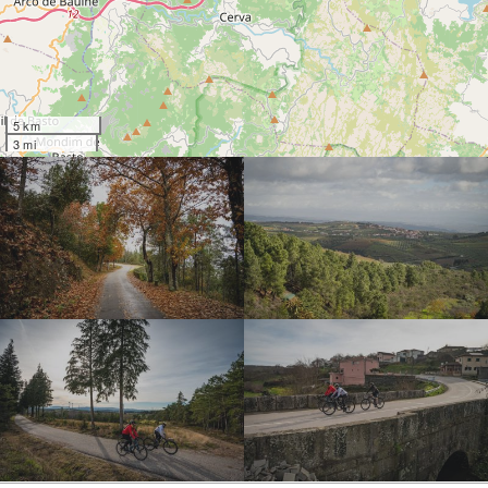
5 km
3 mi
DSC_5191
DSC_5203
SECT24-D1-101
SECT24-D1-080