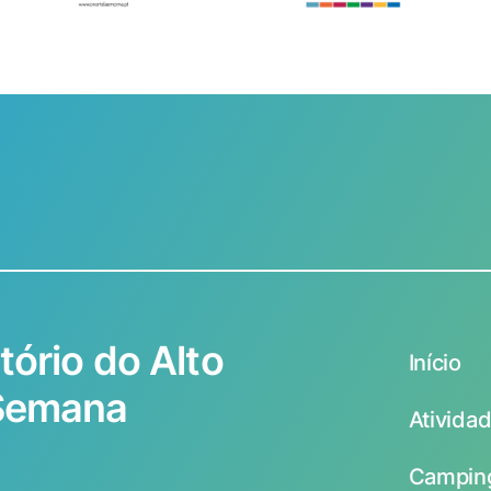
tório do Alto
Início
 Semana
Ativida
Camping