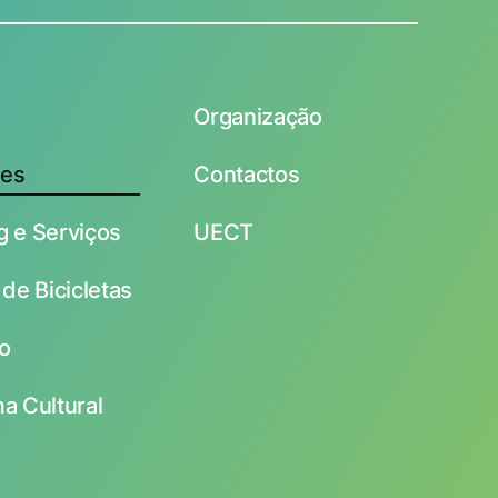
Organização
des
Contactos
 e Serviços
UECT
de Bicicletas
io
a Cultural