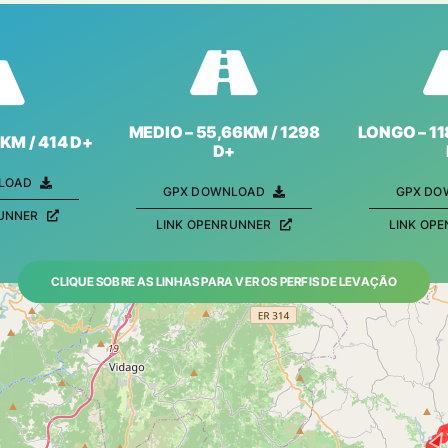
MEDIO – 55,66KM / 1298
LONGO – 11
KM / 414 D+
D+
LOAD
GPX DOWNLOAD
GPX DO
RUNNER
LINK OPENRUNNER
LINK OP
CLIQUE SOBRE AS LINHAS PARA VER OS PERFIS DE LEVAÇÃO