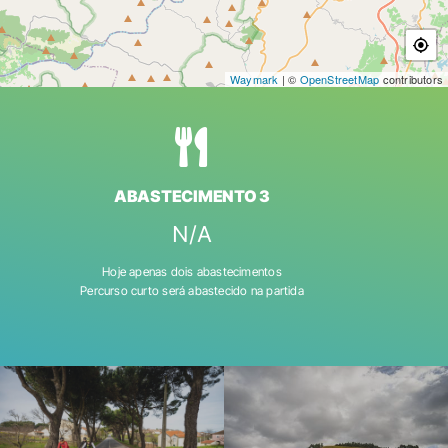
Waymark
| ©
OpenStreetMap
contributors
ABASTECIMENTO 3
N/A
Hoje apenas dois abastecimentos
Percurso curto será abastecido na partida
SECT24-D1-063
DSC_5220