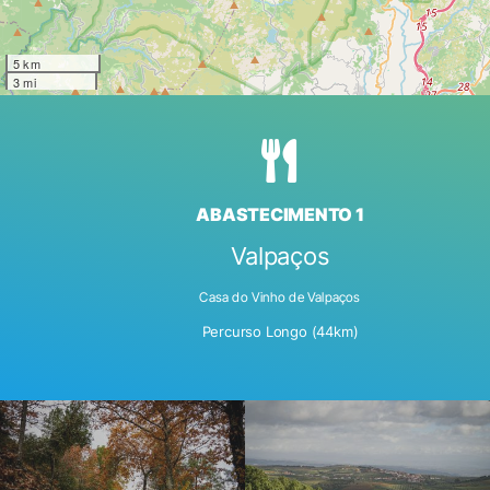
5 km
3 mi
ABASTECIMENTO 1
Valpaços
Casa do Vinho de Valpaços
Percurso Longo (44km)
DSC_5191
DSC_5203