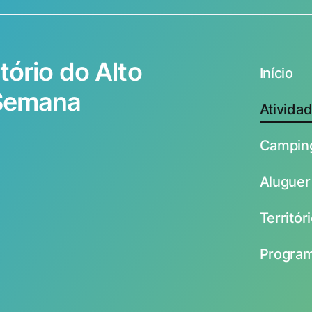
tório do Alto
Início
 Semana
Ativida
Camping
Aluguer 
Territór
Program