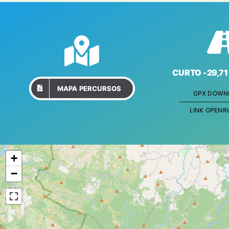
CURTO -29,71 
MAPA PERCURSOS
GPX DOWN
LINK OPEN
+
−