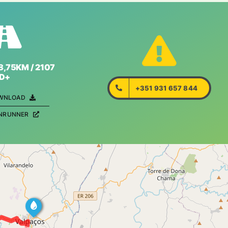
8,75KM / 2107
D+
+351 931 657 844
WNLOAD
ENRUNNER