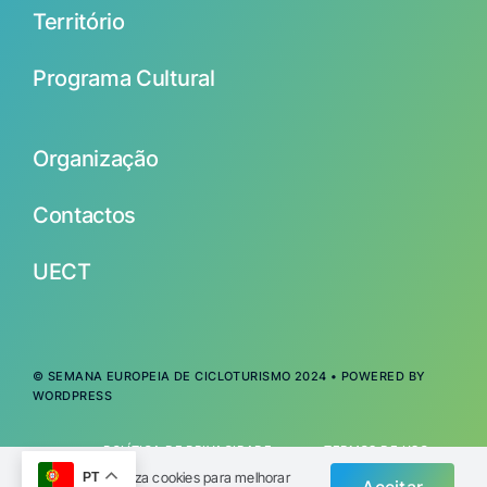
Território
Programa Cultural
Organização
Contactos
UECT
© SEMANA EUROPEIA DE CICLOTURISMO 2024 • POWERED BY
WORDPRESS
POLÍTICA DE PRIVACIDADE
TERMOS DE USO
IMPRENSA
Este website utiliza cookies para melhorar
PT