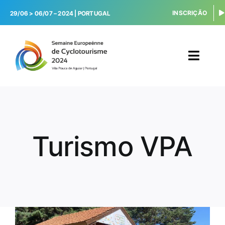
Skip
INSCRIÇÃO
29/06 > 06/07 – 2024 |
PORTUGAL
to
content
Toggl
Navig
INÍCIO
ATIVIDADES
Turismo VPA
CAMPING
SERVIÇOS
V. POUCA AGUIAR