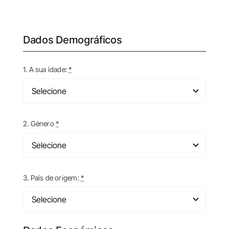
TERRITÓRIO
PROGRAMA COMPLETO
Dados Demográficos
1. A sua idade:
*
2. Género
*
3. País de origem:
*