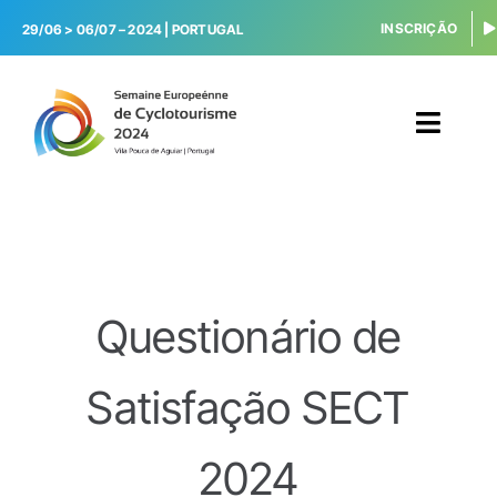
Skip
INSCRIÇÃO
29/06 > 06/07 – 2024 |
PORTUGAL
to
content
Toggl
Navig
INÍCIO
ATIVIDADES
Questionário de
CAMPING
SERVIÇOS
Satisfação SECT
V. POUCA AGUIAR
2024