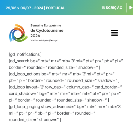
Skip
INSCRIÇÃO
29/06 > 06/07 – 2024 |
PORTUGAL
to
content
Toggl
Navig
[gd_notifications]
INÍCIO
[gd_search bg=” mt=” mr=” mb=’3′ ml=” pt=” pr=” pb=” pl=”
border=” rounded=” rounded_size=” shadow=” ]
ATIVIDADES
[gd_loop_actions bg=” mt=” mr=” mb=’3′ ml=” pt=” pr=”
pb=” pl=” border=” rounded=” rounded_size=” shadow=” ]
[gd_loop layout=’2′ row_gap=” column_gap=” card_border=”
CAMPING
card_shadow=” bg=” mt=” mr=” mb=” ml=” pt=” pr=” pb=”
pl=” border=” rounded=” rounded_size=” shadow=” ]
SERVIÇOS
[gd_loop_paging show_advanced=” bg=” mt=” mr=” mb=’3′
ml=” pt=” pr=” pb=” pl=” border=” rounded=”
rounded_size=” shadow=” ]
V. POUCA AGUIAR