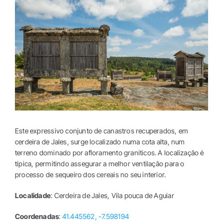
TERRITÓRIO
Image
PROGRAMA COMPLETO
Este expressivo conjunto de canastros recuperados, em
cerdeira de Jales, surge localizado numa cota alta, num
terreno dominado por afloramento graníticos. A localização é
típica, permitindo assegurar a melhor ventilação para o
processo de sequeiro dos cereais no seu interior.
Localidade
: Cerdeira de Jales, Vila pouca de Aguiar
Coordenadas
:
41.445562, -7.598194