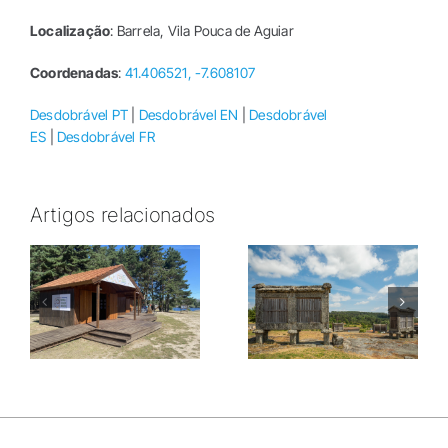
Localização
: Barrela, Vila Pouca de Aguiar
Coordenadas
:
41.406521, -7.608107
Desdobrável PT
|
Desdobrável EN
|
Desdobrável
ES
|
Desdobrável FR
Artigos relacionados
Parque
Florestal de
Alto dos
Vila Pouca
Canastros
de Aguiar