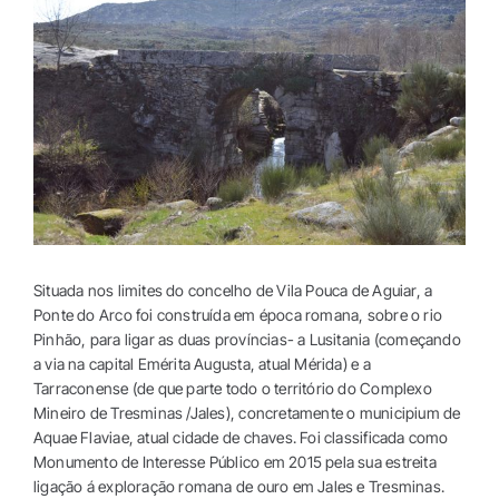
TERRITÓRIO
Image
PROGRAMA COMPLETO
Situada nos limites do concelho de Vila Pouca de Aguiar, a
Ponte do Arco foi construída em época romana, sobre o rio
Pinhão, para ligar as duas províncias- a Lusitania (começando
a via na capital Emérita Augusta, atual Mérida) e a
Tarraconense
(de que parte todo o território do Complexo
Mineiro de Tresminas /Jales), concretamente o municipium de
Aquae Flaviae, atual cidade de chaves. Foi classificada como
Monumento de Interesse Público em 2015 pela sua estreita
ligação á exploração romana de ouro em Jales e Tresminas.